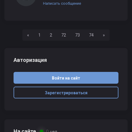
Написать сообщение
Назад
Вперед
«
1
2
72
73
74
»
Авторизация
Войти на сайт
Зарегистрироваться
На сайте
0
чел.