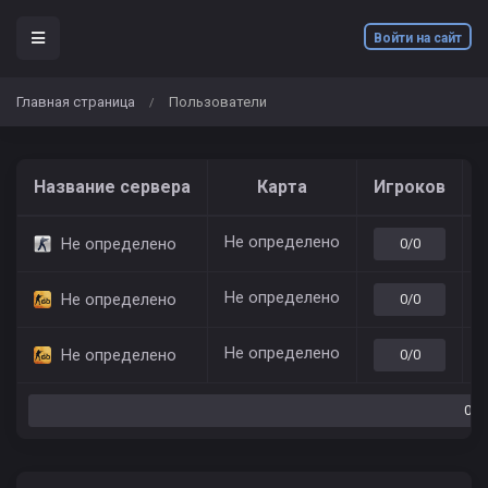
Войти на сайт
Главная страница
Пользователи
/
Название сервера
Карта
Игроков
Не определено
7
Не определено
0/0
Не определено
7
Не определено
0/0
Не определено
7
Не определено
0/0
0/0