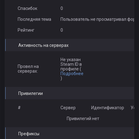
Спасибок
0
Последняя тема
Пользователь не просматривал фору
Рейтинг
0
Активность на серверах
Не указан
Steam ID в
Провел на
профиле (
серверах:
Подробнее
)
Привилегии
#
Сервер
Идентификатор
Усл
Привилегий нет
Префиксы