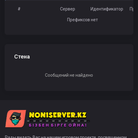
#
Сервер
Идентификатор
Пре
Префиксов нет
Стена
Сообщений не найдено
Рады видеть Вас на нашем игровом проекте, посвященном