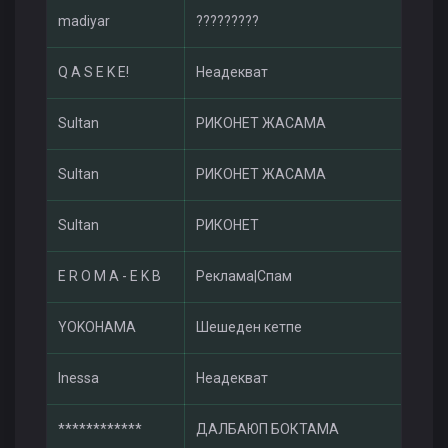
madiyar
?????????
Q A S E K E!
Неадекват
Sultan
РИКОНЕТ ЖАСАМА
Sultan
РИКОНЕТ ЖАСАМА
Sultan
РИКОНЕТ
E R O M A - E K B
Реклама|Спам
YOKOHAMA
Шешеден кетпе
Inessa
Неадекват
************
ДАЛБАЮП БОКТАМА