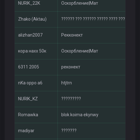
NURIK_22K
Оскорбление|Мат
Zhako (Aktau)
?????? ??? ?????? ????? ???? ??????NU
alizhan2007
Рекконект
кора нахх 50к
Оскорбление|Мат
6311 2005
реконект
nKa oppo a6
htjtrn
NURIK_KZ
?????????
Romawka
blok koima ekynwy
madiyar
???????