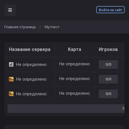
Войти на сайт
Главная страница
Мутлист
/
Название сервера
Карта
Игроков
Не определено
7
Не определено
0/0
Не определено
7
Не определено
0/0
Не определено
7
Не определено
0/0
0/0