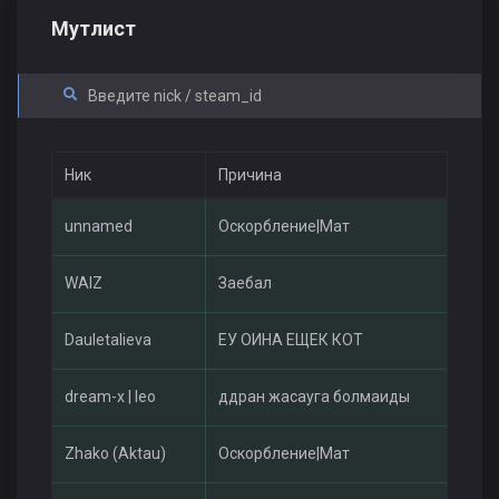
Мутлист
Ник
Причина
unnamed
Оскорбление|Мат
WAIZ
Заебал
Dauletalieva
ЕУ ОИНА ЕЩЕК КОТ
dream-x | leo
ддран жасауга болмаиды
Zhako (Aktau)
Оскорбление|Мат