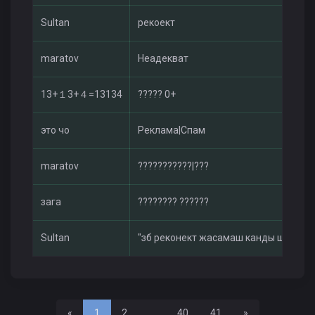
Sultan
рекоект
maratov
Неадекват
13+１3+４=13134
????? 0+
это чо
Реклама|Спам
maratov
???????????|???
зага
???????? ??????
Sultan
"зб реконект жасамаш канды шышып
Назад
Вперед
«
1
2
...
40
41
»