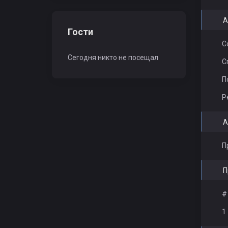
B a l a w k a
BEK_SULTAN
А
Гости
С
Сегодня никто не посещал
С
П
Р
А
П
П
#
1