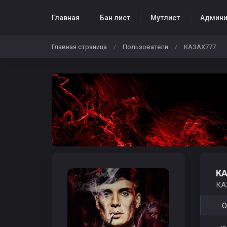
Главная
Бан лист
Мутлист
Админи
Главная страница
Пользователи
КАЗАХ777
/
/
Жалобы
К
КА
О