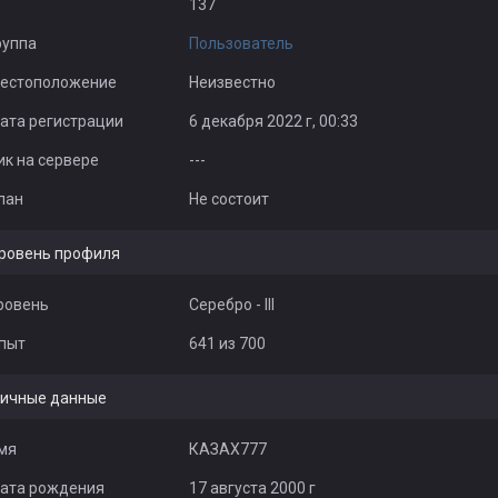
137
руппа
Пользователь
естоположение
Неизвестно
ата регистрации
6 декабря 2022 г, 00:33
ик на сервере
---
лан
Не состоит
ровень профиля
ровень
Серебро - III
пыт
641 из 700
ичные данные
мя
КАЗАХ777
ата рождения
17 августа 2000 г