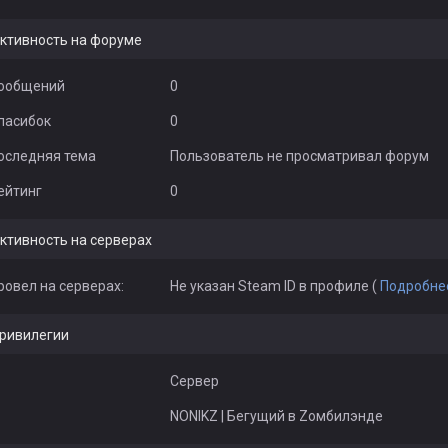
ктивность на форуме
ообщений
0
пасибок
0
оследняя тема
Пользователь не просматривал форум
ейтинг
0
ктивность на серверах
ровел на серверах:
Не указан Steam ID в профиле (
Подробне
ривилегии
Сервер
NONIKZ | Бегущий в Zомбилэнде