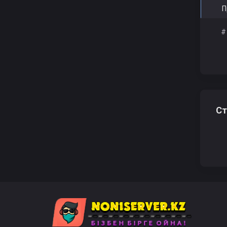
П
#
Ст