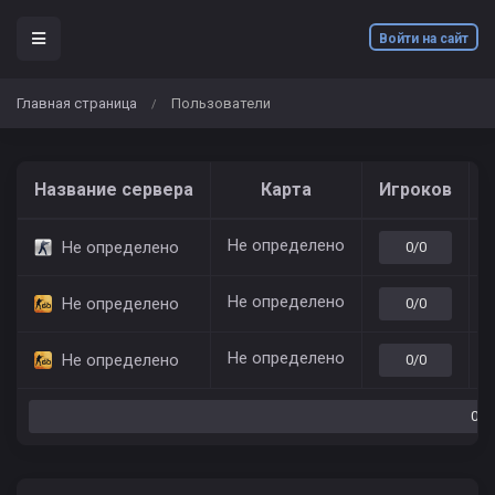
Войти на сайт
Главная страница
Пользователи
/
Название сервера
Карта
Игроков
Не определено
7
Не определено
0/0
Не определено
7
Не определено
0/0
Не определено
7
Не определено
0/0
0/0