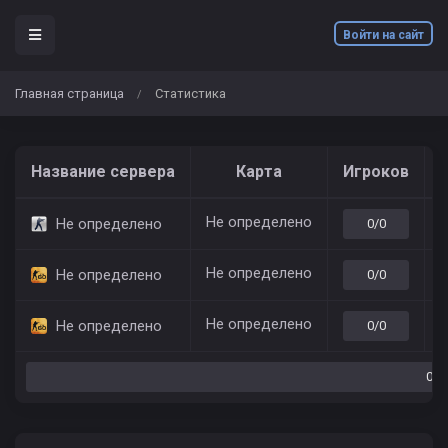
Войти на сайт
Главная страница
Статистика
/
Название сервера
Карта
Игроков
Не определено
7
Не определено
0/0
Не определено
7
Не определено
0/0
Не определено
7
Не определено
0/0
0/0