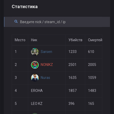
Статистика
Место
Ник
Убийств
Смертей
В г
Sarsen
1
1233
610
578
NONIKZ
2
2501
2005
871
Nuras
3
1635
1059
829
4
EROHA
1857
1483
526
5
LEO KZ
396
165
241