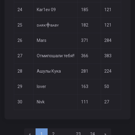
24
Kar1ev 09
185
121
79
25
ᴅᴀʀᴋ⸎ʙᴀʙʏ
182
121
67
26
Mars
371
284
133
27
Отмипошали тебя!!
366
383
140
28
Ашулы Кука
281
224
83
29
lover
163
50
66
30
Nivk
111
27
56
Назад
Вперед
«
1
2
...
23
24
»