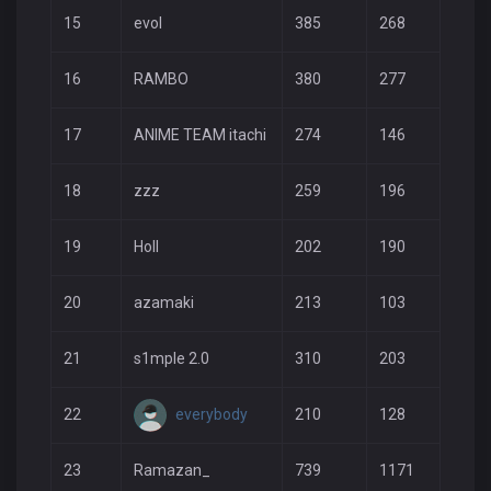
15
evol
385
268
168
16
RAMBO
380
277
133
17
ANIME TEAM itachi
274
146
111
18
zzz
259
196
80
19
Holl
202
190
113
20
azamaki
213
103
105
21
s1mple 2.0
310
203
73
everybody
22
210
128
79
23
Ramazan_
739
1171
316