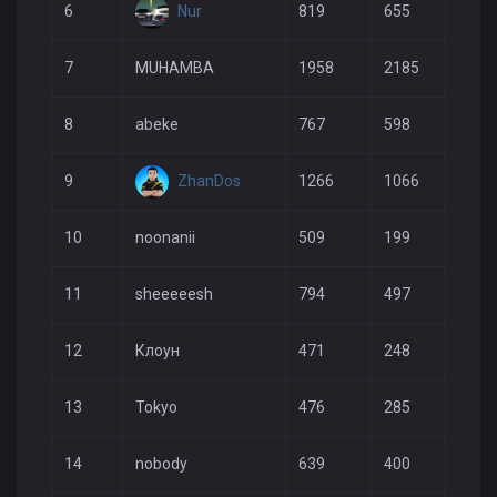
Nur
6
819
655
300
7
MUHAMBA
1958
2185
663
8
abeke
767
598
434
ZhanDos
9
1266
1066
542
10
noonanii
509
199
266
11
sheeeeesh
794
497
280
12
Клоун
471
248
222
13
Tokyo
476
285
221
14
nobody
639
400
191