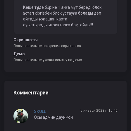
Кеше түнде бәріне 1 айға мут береді,блок
ұстап кіргізбей,блок ұстауға болады деп
айтады,әрқашан карта
ауыстырады,игроктарға боқтайды!!!
Скриншоты
Пользователь не прикрепил скриншотов
Демо
Пользователь не указал ссылку на демо
Комментарии
5 января 2023 г, 15:46
SКULL
Осы админ даун ғой