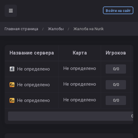
Войти на сайт
Главная страница
Жалобы
Жалоба на Nurik
/
/
Название сервера
Карта
Игроков
Не определено
7
Не определено
0/0
Не определено
7
Не определено
0/0
Не определено
7
Не определено
0/0
0/0