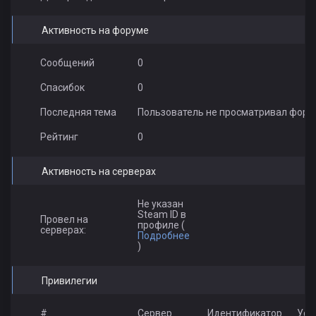
Активность на форуме
Сообщений
0
Спасибок
0
Последняя тема
Пользователь не просматривал фору
Рейтинг
0
Активность на серверах
Не указан
Steam ID в
Провел на
профиле (
серверах:
Подробнее
)
Привилегии
#
Сервер
Идентификатор
Усл