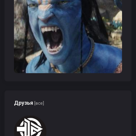
Друзья
[все]