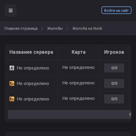
Войти на сайт
Главная страница
Жалобы
Жалоба на Nurik
/
/
Название сервера
Карта
Игроков
Не определено
7
Не определено
0/0
Не определено
7
Не определено
0/0
Не определено
7
Не определено
0/0
0/0