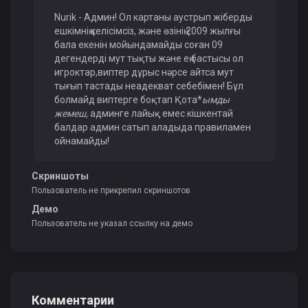
Nurik - Админ! Ол картаны аустрып жіберды
ешкімнің келісімсіз, және өзінің 2009 жылғы
бала екенін мойындамайды соған 09
дегендерді мут тықты және ең бастысы ол
игроктар,виптер дұрыс нәрсе айтса мут
тығып тастады неадекват себебімен! Бұл
болмайд виптерге боқтап Қота*
ымды
жемеш,
админге лайық емес кішкентай
балдар админ сатып аладыда правиламен
ойнамайды!
Скриншоты
Пользователь не прикрепил скриншотов
Демо
Пользователь не указал ссылку на демо
Комментарии