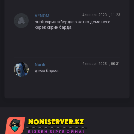
4 января 2023 г, 11:23
VENOM
nurik скрин жбердиго чатка демо неге
керек скрин барда
4 января 2023 г, 00:31
Nurik
демо барма