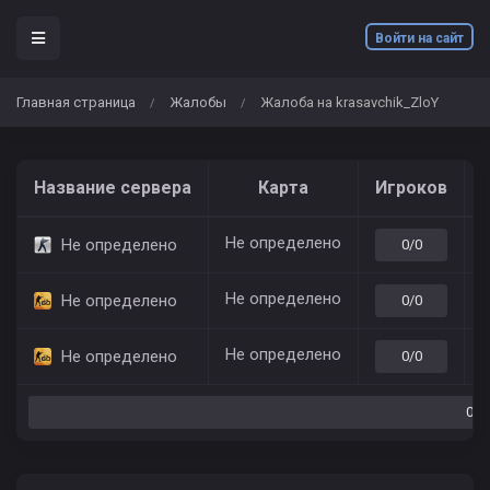
Войти на сайт
Главная страница
Жалобы
Жалоба на krasavchik_ZloY
/
/
Название сервера
Карта
Игроков
Не определено
7
Не определено
0/0
Не определено
7
Не определено
0/0
Не определено
7
Не определено
0/0
0/0