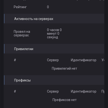
Рейтинг
0
Активность на серверах
0 часов 0
Провел на
минут 0
серверах:
секунд
Привилегии
#
Сервер
Идентификатор
Усл
Привилегий нет
Префиксы
#
Сервер
Идентификатор
Пре
Префиксов нет