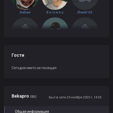
drabaw
B a l a w k a
Zhanik123
Doskhan98
Taikenov
BEK_SULTAN
Гости
Сегодня никто не посещал
Haraciri
Azamat_08
loading
Bekapro
Был в сети 25 ноября 2023 г, 14:55
Общая информация