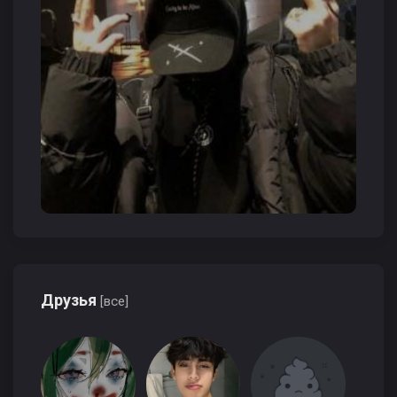
Друзья
[все]