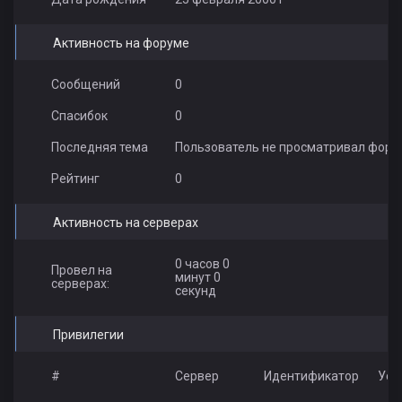
Активность на форуме
Сообщений
0
Спасибок
0
Последняя тема
Пользователь не просматривал фору
Рейтинг
0
Активность на серверах
0 часов 0
Провел на
минут 0
серверах:
секунд
Привилегии
#
Сервер
Идентификатор
Усл