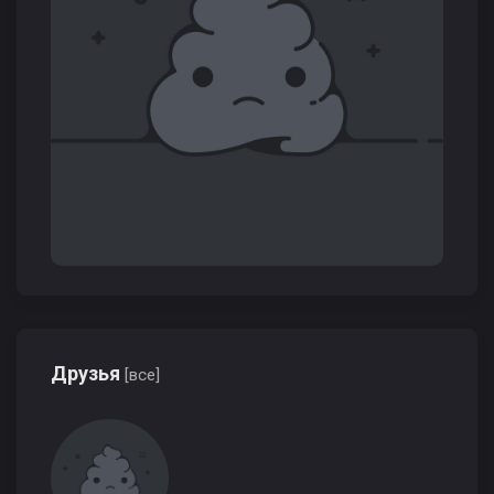
Друзья
[все]