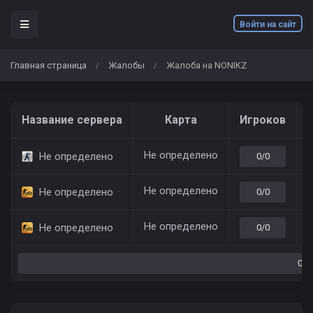
Войти на сайт
Главная страница
Жалобы
Жалоба на NONIKZ
/
/
Название сервера
Карта
Игроков
Не определено
7
Не определено
0/0
Не определено
7
Не определено
0/0
Не определено
7
Не определено
0/0
0/0