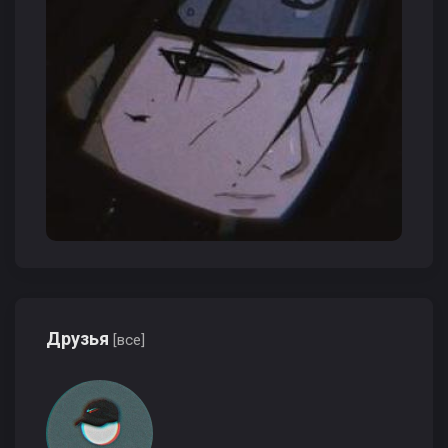
Друзья
[все]