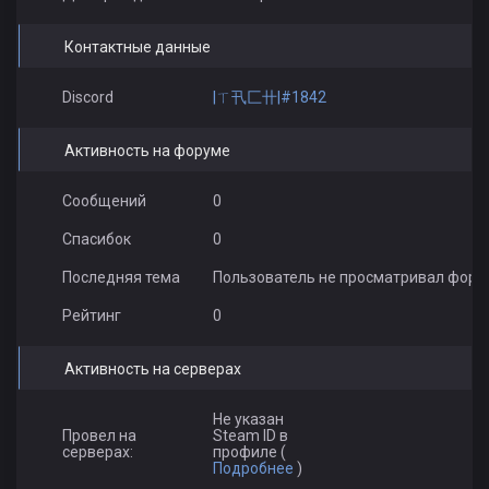
Контактные данные
Discord
|ㄒ卂匚卄|#1842
Активность на форуме
Сообщений
0
Спасибок
0
Последняя тема
Пользователь не просматривал фору
Рейтинг
0
Активность на серверах
Не указан
Провел на
Steam ID в
серверах:
профиле (
Подробнее
)